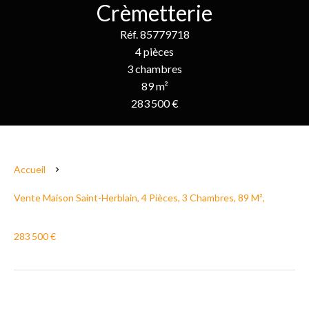
Crèmetterie
Réf. 85779718
4 pièces
3 chambres
89 m²
283 500 €
Accueil
Vente Maison Saint-Herblain, 4 Pièces, 3 Chambres, 89 M²,
283 500 €